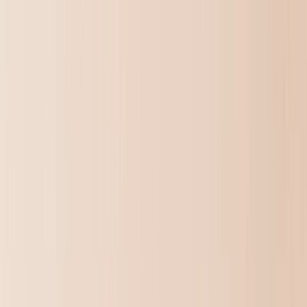
Zomeractie: bespaar nu tot 60% | Code:
ZOMER2026
Nieuw
Hulpmiddelen
Inloggen
Zomeruitverkoop
›
Zomeruitverkoop
‹
Terug naar
Alle Categorieën
Bekijk alles
›
Fotocanvas
Fotoboeken