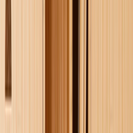
Gepersonaliseerde Cadeaus Maken in Minuten
Geen zorgen over ingewikkelde ontwerpsoftware—ons online
creatieplatform is intuïtief en gebruiksvriendelijk. Upload eenvoudig
je favoriete afbeeldingen, rangschik ze in de gewenste lay-out en
voeg persoonlijke touches toe, zoals namen, data of speciale
berichten. Met onze live preview-functie zie je je fotocadeau tot
leven komen voordat je je bestelling plaatst, zodat je precies weet
wat je krijgt.
Bespaar Tijd Met Autofill
Wil je snel en eenvoudig een gepersonaliseerd cadeau maken? Laat
ons je helpen! Met onze autofill-opties upload je eenvoudig je
favoriete foto's en wij doen de rest. Onze slimme ontwerptools
rangschikken je afbeeldingen automatisch in prachtige lay-outs,
terwijl je nog steeds de mogelijkheid hebt om details aan te passen
als je dat wilt. Deze functie maakt het maken van fotocadeaus een
fluitje van een cent, of het nu voor een verjaardag, jubileum of
feestdag is. Je krijgt een uniek, prachtig vervaardigd cadeau zonder
gedoe, terwijl je je eigen stijl en speciale herinneringen vastlegt.
Snelle Levering tot aan de Deur