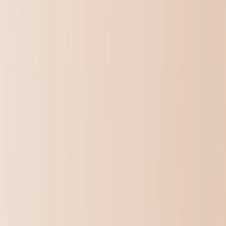
Mozaïek Canvas Afdrukken
Gevormde Canvas Afdrukken
Fotodekens
›
Fotodekens
‹
Terug naar
Alle Categorieën
Bekijk alles
›
Fleece Fotodekens
Pluche Fleece Dekens
Sherpa Dekens
Deken Formaten
›
‹
Terug naar
Deken Formaten
Baby - 51x63cm
Medium - 76x102cm
Plaid - 127x152cm
Queen - 152x203cm
Fotokalenders
›
Fotokalenders
‹
Terug naar
Alle Categorieën
Bekijk alles
›
Wandkalender 2026 - Bovenste Binding
Wall Calendar - Middle Binding
Bureaukalenders
Enkelzijdige Wandkalenders
Slanke Kalenders
Kalenders Groothandel
Wanddecoratie & Lijsten
›