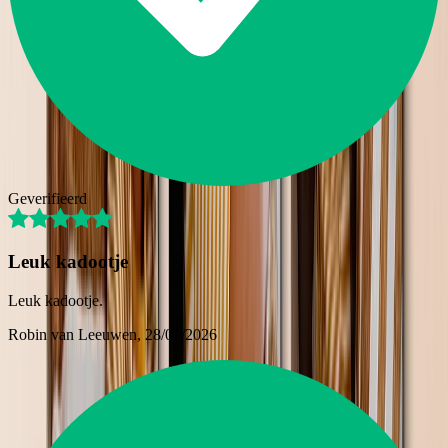
Geverifieerd
Leuk kadootje
Leuk kadootje.
Robin van Leeuwen
, 28/01/2026