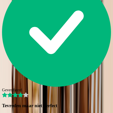
Geverifieerd
Tevreden maar niet perfect