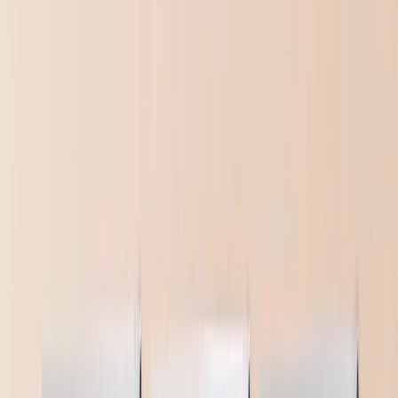
Cadeaus per Product
›
‹
Terug naar
Cadeaus per Product
Fotomokken
Fotopuzzels
Fotokussens
Foto Leisteen
Gepersonaliseerde Cadeaus
Cadeaus per Prijs
›
‹
Terug naar
Cadeaus per Prijs
Cadeaus Onder €25
Cadeaus Onder €50
Cadeaus Onder €75
Cadeaus Onder €100
Cadeaus Onder €200
Woondecoratie
›
‹
Terug naar
Woondecoratie
Dekens & Kussens
Keuken & Dineren
Baby & Kinderen
Kantoor
Gelegenheden
›
‹
Terug naar
Alle Categorieën
Romantisch
Baby