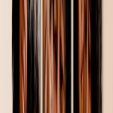
Cadeaus Voor Moeder
Cadeaus Voor Papa
Cadeaus Voor Haar
Cadeaus Voor Hem
Kerstcadeaus
Cadeaus per Product
Fotomokken
Fotopuzzels
Fotokussens
Foto Leisteen
Gepersonaliseerde Cadeaus
Cadeaus per Prijs
Cadeaus Onder €25
Cadeaus Onder €50
Cadeaus Onder €75
Cadeaus Onder €100
Cadeaus Onder €200
Woondecoratie
Dekens & Kussens
Keuken & Dineren
Baby & Kinderen
Kantoor
Gelegenheden
Uitgelicht
Romantisch