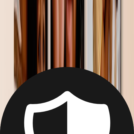
Vanaf
€ 29,95
€ 5,99
Nieuw
Aangepaste Fototegels
Maak een fototegel in een paar klikken
Vanaf
€ 32,95
€ 19,79
Nieuw
Canvas Panelen
Maak canvaspanelen in een paar klikken
Vanaf
€ 39,90
€ 25,99
Nieuw
Klantenbeoordelingen
Super
4.5
14.226
Recensies