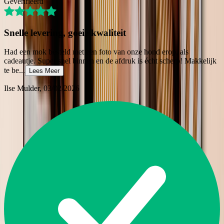
Geverifieerd
Snelle levering, goeie kwaliteit
Had een mok besteld met een foto van onze hond erop, als
cadeautje. Super snel binnen en de afdruk is écht scherp! Makkelijk
te be
...
Lees Meer
Ilse Mulder
, 03/02/2026