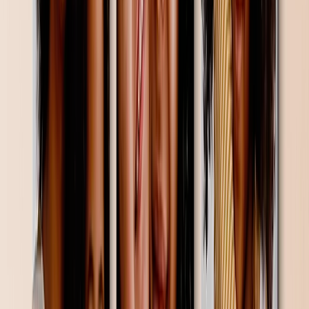
Cadeaus onder de 100 €
Ingelijste Fotoafdrukken
Maak een ingelijste print in een paar klikken
Vanaf
€ 39,95
€ 17,99
Luxe Layflat Fotoboek  Volledige Stoffen Omslag
Maak een luxe layflat fotoboek voor je volgende erfstuk. Zal
generaties meegaan. 3 prachtige stoffen omslagen. Voeg een
acrylomslag toe voor een glasachtige afwerking
Vanaf
€ 199,95
€ 79,98
Gepersonaliseerde Sherpa Fleece Dekens
Maak een sherpa fotodeken in een paar klikken
Vanaf
€ 49,95
€ 9,99
Fotocollage Canvas
Maak een fotocollage canvas in een paar klikken