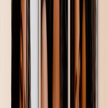
Gevormde Canvas Afdrukken
Fotodekens
Uitgelicht
Fleece Fotodekens
Pluche Fleece Dekens
Sherpa Dekens
Deken Formaten
Baby - 51x63cm
Medium - 76x102cm
Plaid - 127x152cm
Queen - 152x203cm
Fotokalenders
Uitgelicht
Wandkalender 2026 - Bovenste Binding
Wall Calendar - Middle Binding
Bureaukalenders
Enkelzijdige Wandkalenders
Slanke Kalenders
Kalenders Groothandel
Wanddecoratie & Lijsten
Uitgelicht
Ingelijste Afdrukken
Photo Tiles
Aluminium Afdrukken
Fotoposters