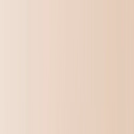
Kunstprints
Foto's Afdrukken
›
Foto's Afdrukken
‹
Terug naar
Alle Categorieën
Bekijk alles
›
Meer Wandafdrukken
›
Meer Wandafdrukken
‹
Terug naar
Meer Wandafdrukken
Bekijk alles
›
Canvas Afdrukken
Ingelijste Afdrukken
Metalen Afdrukken
Photo Tiles
Aluminium Afdrukken
Fotoposters
Fotocadeaus
›
Fotocadeaus
‹
Terug naar
Alle Categorieën
Bekijk alles
›
Cadeaus per Ontvanger
›
‹
Terug naar
Cadeaus per Ontvanger
Nieuwe Cadeaus
Cadeaus Voor Moeder
Cadeaus Voor Papa
Cadeaus Voor Haar
Cadeaus Voor Hem
Kerstcadeaus