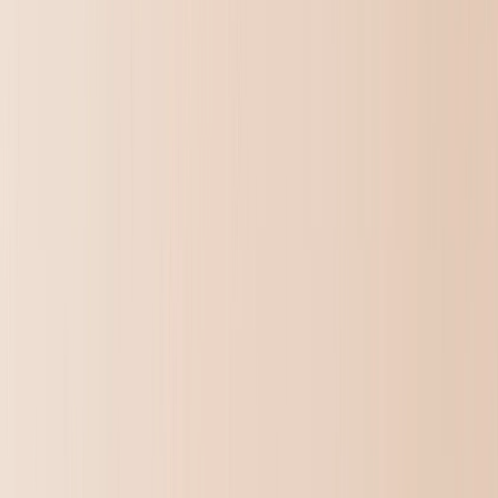
Kinderen & Baby Fotoboeken
Huisdier Fotoboeken
Feest Fotoboeken
Fotoboek Typen
›
Fotoboek Typen
‹
Terug naar
Fotoboek Typen
Bekijk alles
›
Hardcover Fotoboeken
Layflat Fotoboeken
Softcover Fotoboeken
Leren Fotoboeken
Venster Uitgesneden Fotoboeken
Klassiek Leren Fotoboeken
Luxe Fotoboeken
›
‹
Terug naar
Luxe Fotoboeken
Luxe Layflat Fotoboeken
Premium Layflat Fotoboeken
Deluxe Stof Fotoboeken
Canvas Prints
›
Canvas Prints
‹
Terug naar
Alle Categorieën
Bekijk alles
›
Canvas Afdrukken
Ingelijste Canvas Afdrukken
Collage Canvas Prints
Canvas Wanddisplay