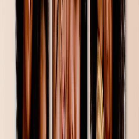
Baby
Kerst
Moederdag
Vaderdag
Bruiloft
Bruiloft Fotoboeken & Albums
Wandkunst
Ingelijste Afdrukken
Cadeaus Voor Haar
Cadeaus Voor Hem
Alle Producten
Uitgelicht
Fotoboeken
Canvas Afdrukken
Fotodekens
Fotokalenders
Foto's Afdrukken
Ingelijste Afdrukkenn
Bekijk Alles
Thuis
Thuis
/
Cadeaus onder de 100 €