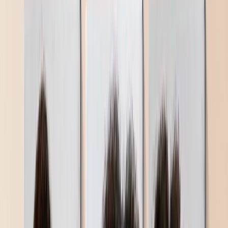
Kerst
Moederdag
Vaderdag
Bruiloft
›
Bruiloft
‹
Terug naar
Bruiloft
Bekijk alles
›
Bruiloft Fotoboeken & Albums
Wandkunst
Ingelijste Afdrukken
Cadeaus Voor Haar
Cadeaus Voor Hem
Alle Producten
›
‹
Terug naar
Alle Categorieën
Fotoboeken
Canvas Afdrukken
Fotodekens
Fotokalenders
Foto's Afdrukken
Ingelijste Afdrukkenn
Fotomokken
Fotopuzzels
Photo Tiles
Metalen Afdrukken
Fotokussens