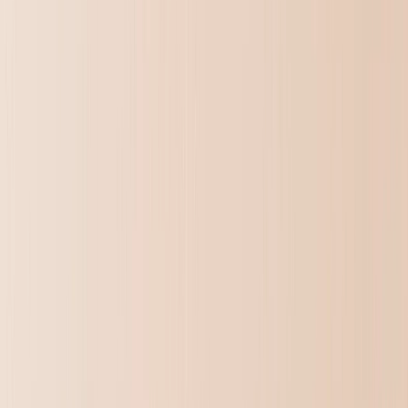
Wanddecoratie & Lijsten
‹
Terug naar
Alle Categorieën
Bekijk alles
›
Ingelijste Afdrukken
Photo Tiles
Aluminium Afdrukken
Fotoposters
Foto Leisteen
Canvas Afdrukken
›
Canvas Afdrukken
‹
Terug naar
Canvas Afdrukken
Bekijk alles
›
Canvas Afdrukken
Ingelijste Canvas Afdrukken
Collage Canvas Afdrukken
Canvas Wanddisplay
Mosaïek Canvas Afdrukken
Gevormde Canvas Afdrukken
Metalen Afdrukken
›
Metalen Afdrukken
‹
Terug naar
Metalen Afdrukken
Bekijk alles
›
Enkel Metalen Afdruk
Metalen Wanddisplays
Kunstgalerij
›
‹
Terug naar
Kunstgalerij