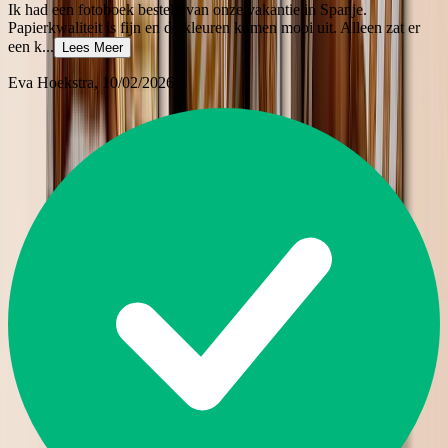
Ik had een fotoboek besteld van onze vakantie in Spanje.
Papierkwaliteit is fijn en de kleuren komen mooi uit. Alleen zat er
een k
...
Lees Meer
Eva Hoekstra
, 10/02/2026