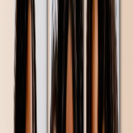
Fotoboek Stijlen
Reis Fotoboeken
Bruiloft Fotoboeken
Familie Fotoboeken
Kinderen & Baby Fotoboeken
Huisdier Fotoboeken
Feest Fotoboeken
Fotoboek Typen
Hardcover Fotoboeken
Layflat Fotoboeken
Softcover Fotoboeken
Leren Fotoboeken
Venster Uitgesneden Fotoboeken
Klassiek Leren Fotoboeken
Luxe Fotoboeken
Luxe Layflat Fotoboeken
Premium Layflat Fotoboeken
Deluxe Stof Fotoboeken
Canvas Prints
Uitgelicht
Canvas Afdrukken
Ingelijste Canvas Afdrukken
Collage Canvas Prints
Canvas Wanddisplay
Mozaïek Canvas Afdrukken