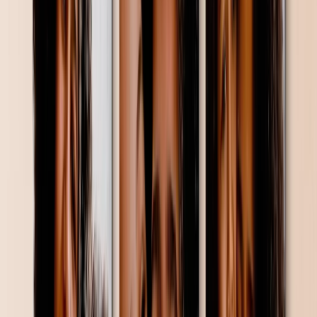
Foto Leisteen
Canvas Afdrukken
Canvas Afdrukken
Ingelijste Canvas Afdrukken
Collage Canvas Afdrukken
Canvas Wanddisplay
Mosaïek Canvas Afdrukken
Gevormde Canvas Afdrukken
Metalen Afdrukken
Enkel Metalen Afdruk
Metalen Wanddisplays
Kunstgalerij
Kunstprints
Foto's Afdrukken
Meer Wandafdrukken
Canvas Afdrukken
Ingelijste Afdrukken
Metalen Afdrukken
Photo Tiles
Aluminium Afdrukken
Fotoposters
Fotocadeaus
Cadeaus per Ontvanger
Nieuwe Cadeaus