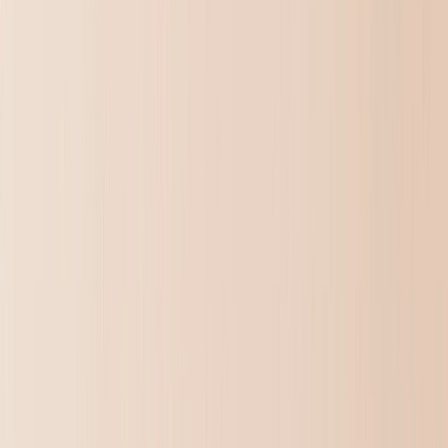
Fotoleien van Steen
Metalen Afdrukken
Fotodekens
Gepersonaliseerde Legpuzzels
Fotoboeken
›
Fotoboeken
‹
Terug naar
Alle Categorieën
Bekijk alles
›
Gepersonaliseerde Fotoboeken
Maak Je Eigen Fotoboek
Bruiloft
Fotoboeken Groothandel
Fotoboeken Formaten
›
‹
Terug naar
Fotoboeken Formaten
Fotoboeken 21 × 15
Fotoboeken 20 × 20
Fotoboeken 30 × 21
Fotoboeken 27 × 27
Fotoboeken 40 × 30
Fotoboek Stijlen
›
Fotoboek Stijlen
‹
Terug naar
Fotoboek Stijlen
Bekijk alles
›
Reis Fotoboeken
Bruiloft Fotoboeken
Familie Fotoboeken