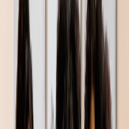
Foto Leisteen
Aangepaste Koelkastmagneten
Muismatten
Nieuwe Producten
Zomeruitverkoop
Uitgelicht
Fotocanvas
Fotoboeken
Fotoleien van Steen
Metalen Afdrukken
Fotodekens
Gepersonaliseerde Legpuzzels
Fotoboeken
Uitgelicht
Gepersonaliseerde Fotoboeken
Maak Je Eigen Fotoboek
Bruiloft
Fotoboeken Groothandel
Fotoboeken Formaten
Fotoboeken 21 × 15
Fotoboeken 20 × 20
Fotoboeken 30 × 21
Fotoboeken 27 × 27
Fotoboeken 40 × 30