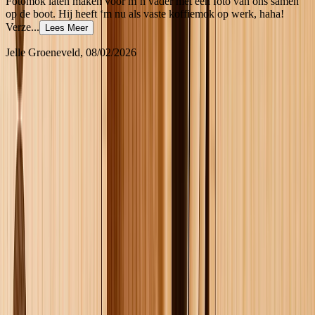
Fotomok laten maken voor m’n vader met een foto van ons samen
op de boot. Hij heeft ‘m nu als vaste koffiemok op werk, haha!
Verze
...
Lees Meer
Jelle Groeneveld
, 08/02/2026
Gepersonaliseerde Cadeaus Voor Elke Gelegenheid
Op zoek naar een cadeau dat een blijvende indruk achterlaat?
Gepersonaliseerde cadeaus zijn de perfecte manier om dierbaren te
laten zien hoeveel je om hen geeft. Deze unieke schatten laten je de
mooiste momenten van het leven vastleggen en delen. Een van de
beste dingen aan gepersonaliseerde cadeaus is hun veelzijdigheid.
Of het nu voor een grootouder, partner, vriend of zelfs een collega
is, er is altijd een manier om een cadeau te maken dat direct tot het
hart van de ontvanger spreekt.
Waarom Kiezen Voor Gepersonaliseerde Cadeaus?
In tegenstelling tot standaard cadeaus voegen gepersonaliseerde
cadeaus een oprechte touch toe die direct tot de ontvanger spreekt.
Door foto's, namen of speciale data toe te voegen, creëer je een
uniek aandenken. Gepersonaliseerde cadeaus veranderen alledaagse
voorwerpen in gekoesterde herinneringen die vrienden en familie
jarenlang zullen koesteren.