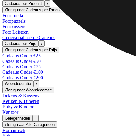
Cadeaus per Product
›
‹
Terug naar
Cadeaus per Product
Fotomokken
Fotopuzzels
Fotokussens
Foto Leisteen
Gepersonaliseerde Cadeaus
Cadeaus per Prijs
›
‹
Terug naar
Cadeaus per Prijs
Cadeaus Onder €25
Cadeaus Onder €50
Cadeaus Onder €75
Cadeaus Onder €100
Cadeaus Onder €200
Woondecoratie
›
‹
Terug naar
Woondecoratie
Dekens & Kussens
Keuken & Dineren
Baby & Kinderen
Kantoor
Gelegenheden
›
‹
Terug naar
Alle Categorieën
Romantisch
Baby