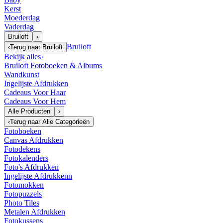
Kerst
Moederdag
Vaderdag
Bruiloft
›
Bruiloft
‹
Terug naar
Bruiloft
Bekijk alles
›
Bruiloft Fotoboeken & Albums
Wandkunst
Ingelijste Afdrukken
Cadeaus Voor Haar
Cadeaus Voor Hem
Alle Producten
›
‹
Terug naar
Alle Categorieën
Fotoboeken
Canvas Afdrukken
Fotodekens
Fotokalenders
Foto's Afdrukken
Ingelijste Afdrukkenn
Fotomokken
Fotopuzzels
Photo Tiles
Metalen Afdrukken
Fotokussens