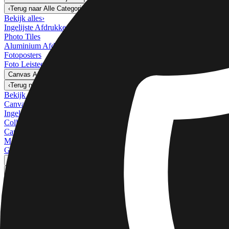
Wanddecoratie & Lijsten
‹
Terug naar
Alle Categorieën
Bekijk alles
›
Ingelijste Afdrukken
Photo Tiles
Aluminium Afdrukken
Fotoposters
Foto Leisteen
Canvas Afdrukken
›
Canvas Afdrukken
‹
Terug naar
Canvas Afdrukken
Bekijk alles
›
Canvas Afdrukken
Ingelijste Canvas Afdrukken
Collage Canvas Afdrukken
Canvas Wanddisplay
Mosaïek Canvas Afdrukken
Gevormde Canvas Afdrukken
Metalen Afdrukken
›
Metalen Afdrukken
‹
Terug naar
Metalen Afdrukken
Bekijk alles
›
Enkel Metalen Afdruk
Metalen Wanddisplays
Kunstgalerij
›
‹
Terug naar
Kunstgalerij