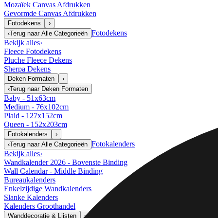
Mozaïek Canvas Afdrukken
Gevormde Canvas Afdrukken
Fotodekens
›
Fotodekens
‹
Terug naar
Alle Categorieën
Bekijk alles
›
Fleece Fotodekens
Pluche Fleece Dekens
Sherpa Dekens
Deken Formaten
›
‹
Terug naar
Deken Formaten
Baby - 51x63cm
Medium - 76x102cm
Plaid - 127x152cm
Queen - 152x203cm
Fotokalenders
›
Fotokalenders
‹
Terug naar
Alle Categorieën
Bekijk alles
›
Wandkalender 2026 - Bovenste Binding
Wall Calendar - Middle Binding
Bureaukalenders
Enkelzijdige Wandkalenders
Slanke Kalenders
Kalenders Groothandel
Wanddecoratie & Lijsten
›