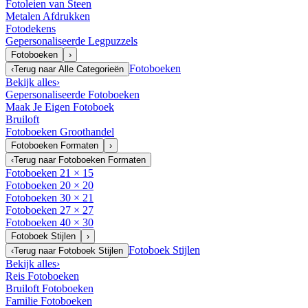
Fotoleien van Steen
Metalen Afdrukken
Fotodekens
Gepersonaliseerde Legpuzzels
Fotoboeken
›
Fotoboeken
‹
Terug naar
Alle Categorieën
Bekijk alles
›
Gepersonaliseerde Fotoboeken
Maak Je Eigen Fotoboek
Bruiloft
Fotoboeken Groothandel
Fotoboeken Formaten
›
‹
Terug naar
Fotoboeken Formaten
Fotoboeken 21 × 15
Fotoboeken 20 × 20
Fotoboeken 30 × 21
Fotoboeken 27 × 27
Fotoboeken 40 × 30
Fotoboek Stijlen
›
Fotoboek Stijlen
‹
Terug naar
Fotoboek Stijlen
Bekijk alles
›
Reis Fotoboeken
Bruiloft Fotoboeken
Familie Fotoboeken