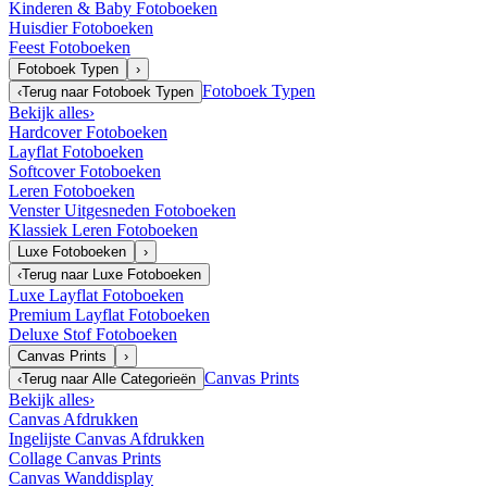
Kinderen & Baby Fotoboeken
Huisdier Fotoboeken
Feest Fotoboeken
Fotoboek Typen
›
Fotoboek Typen
‹
Terug naar
Fotoboek Typen
Bekijk alles
›
Hardcover Fotoboeken
Layflat Fotoboeken
Softcover Fotoboeken
Leren Fotoboeken
Venster Uitgesneden Fotoboeken
Klassiek Leren Fotoboeken
Luxe Fotoboeken
›
‹
Terug naar
Luxe Fotoboeken
Luxe Layflat Fotoboeken
Premium Layflat Fotoboeken
Deluxe Stof Fotoboeken
Canvas Prints
›
Canvas Prints
‹
Terug naar
Alle Categorieën
Bekijk alles
›
Canvas Afdrukken
Ingelijste Canvas Afdrukken
Collage Canvas Prints
Canvas Wanddisplay