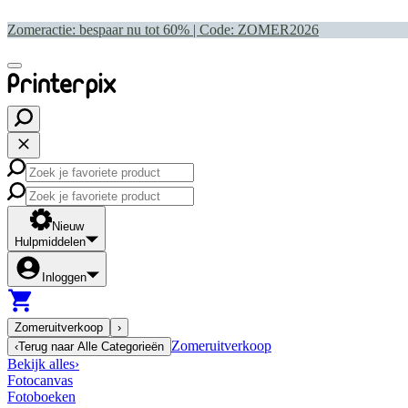
Zomeractie: bespaar nu tot 60% | Code:
ZOMER2026
Nieuw
Hulpmiddelen
Inloggen
Zomeruitverkoop
›
Zomeruitverkoop
‹
Terug naar
Alle Categorieën
Bekijk alles
›
Fotocanvas
Fotoboeken