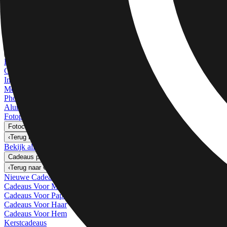
Kunstprints
Foto's Afdrukken
›
Foto's Afdrukken
‹
Terug naar
Alle Categorieën
Bekijk alles
›
Meer Wandafdrukken
›
Meer Wandafdrukken
‹
Terug naar
Meer Wandafdrukken
Bekijk alles
›
Canvas Afdrukken
Ingelijste Afdrukken
Metalen Afdrukken
Photo Tiles
Aluminium Afdrukken
Fotoposters
Fotocadeaus
›
Fotocadeaus
‹
Terug naar
Alle Categorieën
Bekijk alles
›
Cadeaus per Ontvanger
›
‹
Terug naar
Cadeaus per Ontvanger
Nieuwe Cadeaus
Cadeaus Voor Moeder
Cadeaus Voor Papa
Cadeaus Voor Haar
Cadeaus Voor Hem
Kerstcadeaus