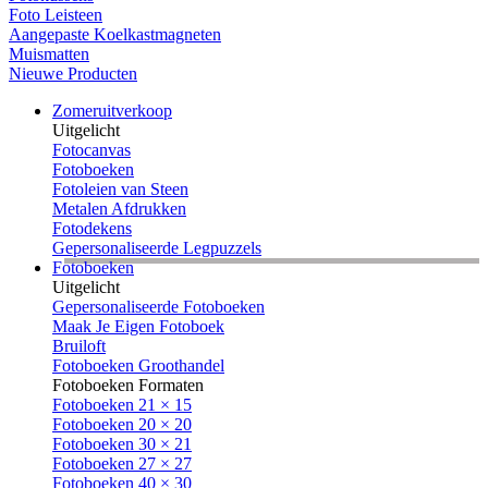
Foto Leisteen
Aangepaste Koelkastmagneten
Muismatten
Nieuwe Producten
Zomeruitverkoop
Uitgelicht
Fotocanvas
Fotoboeken
Fotoleien van Steen
Metalen Afdrukken
Fotodekens
Gepersonaliseerde Legpuzzels
Fotoboeken
Uitgelicht
Gepersonaliseerde Fotoboeken
Maak Je Eigen Fotoboek
Bruiloft
Fotoboeken Groothandel
Fotoboeken Formaten
Fotoboeken 21 × 15
Fotoboeken 20 × 20
Fotoboeken 30 × 21
Fotoboeken 27 × 27
Fotoboeken 40 × 30