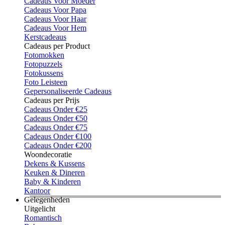
Cadeaus Voor Moeder
Cadeaus Voor Papa
Cadeaus Voor Haar
Cadeaus Voor Hem
Kerstcadeaus
Cadeaus per Product
Fotomokken
Fotopuzzels
Fotokussens
Foto Leisteen
Gepersonaliseerde Cadeaus
Cadeaus per Prijs
Cadeaus Onder €25
Cadeaus Onder €50
Cadeaus Onder €75
Cadeaus Onder €100
Cadeaus Onder €200
Woondecoratie
Dekens & Kussens
Keuken & Dineren
Baby & Kinderen
Kantoor
Gelegenheden
Uitgelicht
Romantisch