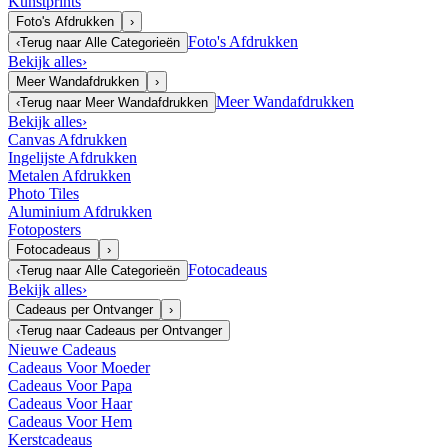
Kunstprints
Foto's Afdrukken
›
Foto's Afdrukken
‹
Terug naar
Alle Categorieën
Bekijk alles
›
Meer Wandafdrukken
›
Meer Wandafdrukken
‹
Terug naar
Meer Wandafdrukken
Bekijk alles
›
Canvas Afdrukken
Ingelijste Afdrukken
Metalen Afdrukken
Photo Tiles
Aluminium Afdrukken
Fotoposters
Fotocadeaus
›
Fotocadeaus
‹
Terug naar
Alle Categorieën
Bekijk alles
›
Cadeaus per Ontvanger
›
‹
Terug naar
Cadeaus per Ontvanger
Nieuwe Cadeaus
Cadeaus Voor Moeder
Cadeaus Voor Papa
Cadeaus Voor Haar
Cadeaus Voor Hem
Kerstcadeaus