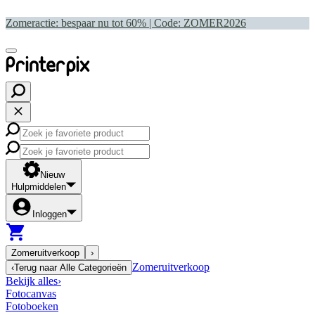
Zomeractie: bespaar nu tot 60% | Code:
ZOMER2026
Nieuw
Hulpmiddelen
Inloggen
Zomeruitverkoop
›
Zomeruitverkoop
‹
Terug naar
Alle Categorieën
Bekijk alles
›
Fotocanvas
Fotoboeken