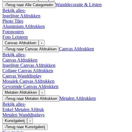
Wanddecoratie & Lijsten
‹
Terug naar
Alle Categorieën
Bekijk alles
›
Ingelijste Afdrukken
Photo Tiles
Aluminium Afdrukken
Fotoposters
Foto Leisteen
Canvas Afdrukken
›
Canvas Afdrukken
‹
Terug naar
Canvas Afdrukken
Bekijk alles
›
Canvas Afdrukken
Ingelijste Canvas Afdrukken
Collage Canvas Afdrukken
Canvas Wanddisplay
Mosaïek Canvas Afdrukken
Gevormde Canvas Afdrukken
Metalen Afdrukken
›
Metalen Afdrukken
‹
Terug naar
Metalen Afdrukken
Bekijk alles
›
Enkel Metalen Afdruk
Metalen Wanddisplays
Kunstgalerij
›
‹
Terug naar
Kunstgalerij