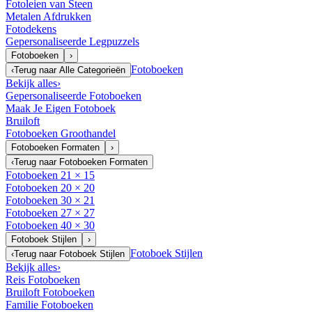
Fotoleien van Steen
Metalen Afdrukken
Fotodekens
Gepersonaliseerde Legpuzzels
Fotoboeken
›
Fotoboeken
‹
Terug naar
Alle Categorieën
Bekijk alles
›
Gepersonaliseerde Fotoboeken
Maak Je Eigen Fotoboek
Bruiloft
Fotoboeken Groothandel
Fotoboeken Formaten
›
‹
Terug naar
Fotoboeken Formaten
Fotoboeken 21 × 15
Fotoboeken 20 × 20
Fotoboeken 30 × 21
Fotoboeken 27 × 27
Fotoboeken 40 × 30
Fotoboek Stijlen
›
Fotoboek Stijlen
‹
Terug naar
Fotoboek Stijlen
Bekijk alles
›
Reis Fotoboeken
Bruiloft Fotoboeken
Familie Fotoboeken