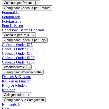
Cadeaus per Product
›
‹
Terug naar
Cadeaus per Product
Fotomokken
Fotopuzzels
Fotokussens
Foto Leisteen
Gepersonaliseerde Cadeaus
Cadeaus per Prijs
›
‹
Terug naar
Cadeaus per Prijs
Cadeaus Onder €25
Cadeaus Onder €50
Cadeaus Onder €75
Cadeaus Onder €100
Cadeaus Onder €200
Woondecoratie
›
‹
Terug naar
Woondecoratie
Dekens & Kussens
Keuken & Dineren
Baby & Kinderen
Kantoor
Gelegenheden
›
‹
Terug naar
Alle Categorieën
Romantisch
Baby