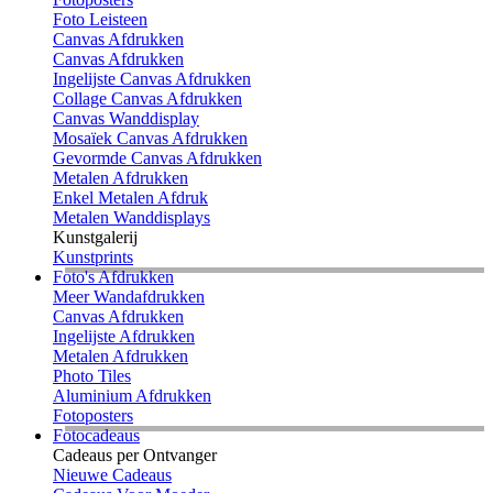
Foto Leisteen
Canvas Afdrukken
Canvas Afdrukken
Ingelijste Canvas Afdrukken
Collage Canvas Afdrukken
Canvas Wanddisplay
Mosaïek Canvas Afdrukken
Gevormde Canvas Afdrukken
Metalen Afdrukken
Enkel Metalen Afdruk
Metalen Wanddisplays
Kunstgalerij
Kunstprints
Foto's Afdrukken
Meer Wandafdrukken
Canvas Afdrukken
Ingelijste Afdrukken
Metalen Afdrukken
Photo Tiles
Aluminium Afdrukken
Fotoposters
Fotocadeaus
Cadeaus per Ontvanger
Nieuwe Cadeaus