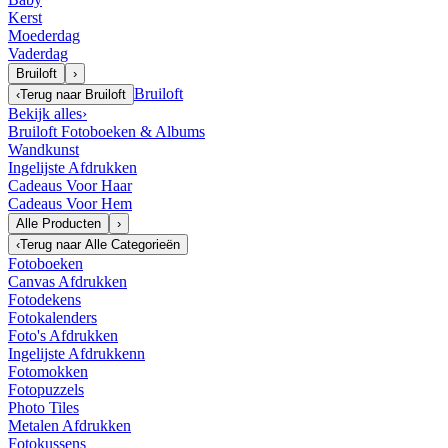
Kerst
Moederdag
Vaderdag
Bruiloft
›
Bruiloft
‹
Terug naar
Bruiloft
Bekijk alles
›
Bruiloft Fotoboeken & Albums
Wandkunst
Ingelijste Afdrukken
Cadeaus Voor Haar
Cadeaus Voor Hem
Alle Producten
›
‹
Terug naar
Alle Categorieën
Fotoboeken
Canvas Afdrukken
Fotodekens
Fotokalenders
Foto's Afdrukken
Ingelijste Afdrukkenn
Fotomokken
Fotopuzzels
Photo Tiles
Metalen Afdrukken
Fotokussens