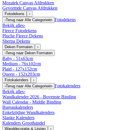
Mozaïek Canvas Afdrukken
Gevormde Canvas Afdrukken
Fotodekens
›
Fotodekens
‹
Terug naar
Alle Categorieën
Bekijk alles
›
Fleece Fotodekens
Pluche Fleece Dekens
Sherpa Dekens
Deken Formaten
›
‹
Terug naar
Deken Formaten
Baby - 51x63cm
Medium - 76x102cm
Plaid - 127x152cm
Queen - 152x203cm
Fotokalenders
›
Fotokalenders
‹
Terug naar
Alle Categorieën
Bekijk alles
›
Wandkalender 2026 - Bovenste Binding
Wall Calendar - Middle Binding
Bureaukalenders
Enkelzijdige Wandkalenders
Slanke Kalenders
Kalenders Groothandel
Wanddecoratie & Lijsten
›