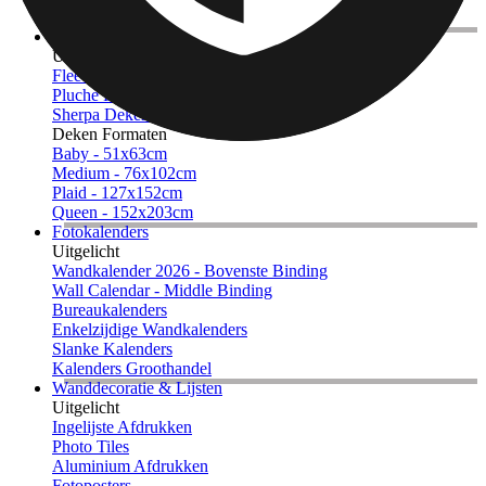
Gevormde Canvas Afdrukken
Fotodekens
Uitgelicht
Fleece Fotodekens
Pluche Fleece Dekens
Sherpa Dekens
Deken Formaten
Baby - 51x63cm
Medium - 76x102cm
Plaid - 127x152cm
Queen - 152x203cm
Fotokalenders
Uitgelicht
Wandkalender 2026 - Bovenste Binding
Wall Calendar - Middle Binding
Bureaukalenders
Enkelzijdige Wandkalenders
Slanke Kalenders
Kalenders Groothandel
Wanddecoratie & Lijsten
Uitgelicht
Ingelijste Afdrukken
Photo Tiles
Aluminium Afdrukken
Fotoposters