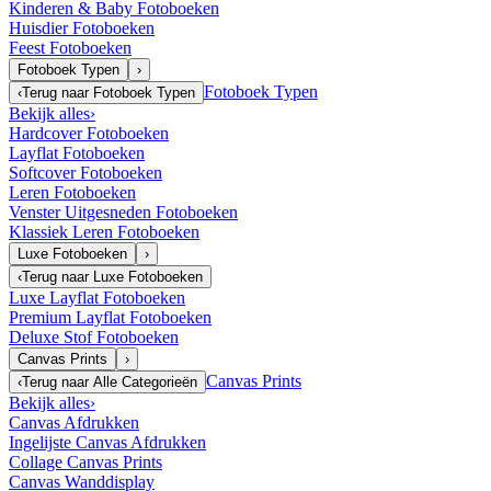
Kinderen & Baby Fotoboeken
Huisdier Fotoboeken
Feest Fotoboeken
Fotoboek Typen
›
Fotoboek Typen
‹
Terug naar
Fotoboek Typen
Bekijk alles
›
Hardcover Fotoboeken
Layflat Fotoboeken
Softcover Fotoboeken
Leren Fotoboeken
Venster Uitgesneden Fotoboeken
Klassiek Leren Fotoboeken
Luxe Fotoboeken
›
‹
Terug naar
Luxe Fotoboeken
Luxe Layflat Fotoboeken
Premium Layflat Fotoboeken
Deluxe Stof Fotoboeken
Canvas Prints
›
Canvas Prints
‹
Terug naar
Alle Categorieën
Bekijk alles
›
Canvas Afdrukken
Ingelijste Canvas Afdrukken
Collage Canvas Prints
Canvas Wanddisplay