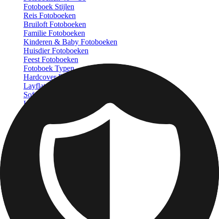
Fotoboek Stijlen
Reis Fotoboeken
Bruiloft Fotoboeken
Familie Fotoboeken
Kinderen & Baby Fotoboeken
Huisdier Fotoboeken
Feest Fotoboeken
Fotoboek Typen
Hardcover Fotoboeken
Layflat Fotoboeken
Softcover Fotoboeken
Leren Fotoboeken
Venster Uitgesneden Fotoboeken
Klassiek Leren Fotoboeken
Luxe Fotoboeken
Luxe Layflat Fotoboeken
Premium Layflat Fotoboeken
Deluxe Stof Fotoboeken
Canvas Prints
Uitgelicht
Canvas Afdrukken
Ingelijste Canvas Afdrukken
Collage Canvas Prints
Canvas Wanddisplay
Mozaïek Canvas Afdrukken