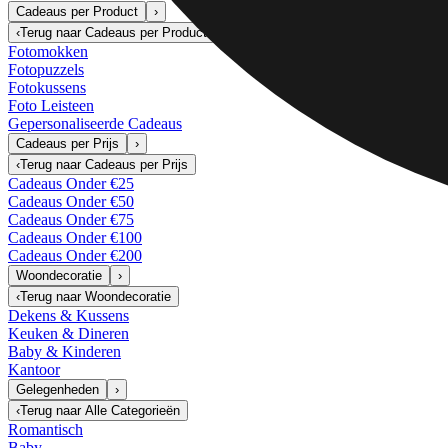
Cadeaus per Product
›
‹
Terug naar
Cadeaus per Product
Fotomokken
Fotopuzzels
Fotokussens
Foto Leisteen
Gepersonaliseerde Cadeaus
Cadeaus per Prijs
›
‹
Terug naar
Cadeaus per Prijs
Cadeaus Onder €25
Cadeaus Onder €50
Cadeaus Onder €75
Cadeaus Onder €100
Cadeaus Onder €200
Woondecoratie
›
‹
Terug naar
Woondecoratie
Dekens & Kussens
Keuken & Dineren
Baby & Kinderen
Kantoor
Gelegenheden
›
‹
Terug naar
Alle Categorieën
Romantisch
Baby