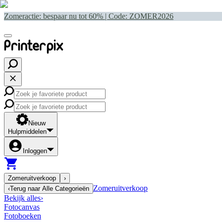
Zomeractie: bespaar nu tot 60% | Code:
ZOMER2026
Nieuw
Hulpmiddelen
Inloggen
Zomeruitverkoop
›
Zomeruitverkoop
‹
Terug naar
Alle Categorieën
Bekijk alles
›
Fotocanvas
Fotoboeken