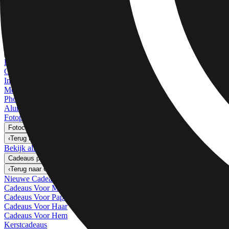
Kunstprints
Foto's Afdrukken
›
Foto's Afdrukken
‹
Terug naar
Alle Categorieën
Bekijk alles
›
Meer Wandafdrukken
›
Meer Wandafdrukken
‹
Terug naar
Meer Wandafdrukken
Bekijk alles
›
Canvas Afdrukken
Ingelijste Afdrukken
Metalen Afdrukken
Photo Tiles
Aluminium Afdrukken
Fotoposters
Fotocadeaus
›
Fotocadeaus
‹
Terug naar
Alle Categorieën
Bekijk alles
›
Cadeaus per Ontvanger
›
‹
Terug naar
Cadeaus per Ontvanger
Nieuwe Cadeaus
Cadeaus Voor Moeder
Cadeaus Voor Papa
Cadeaus Voor Haar
Cadeaus Voor Hem
Kerstcadeaus