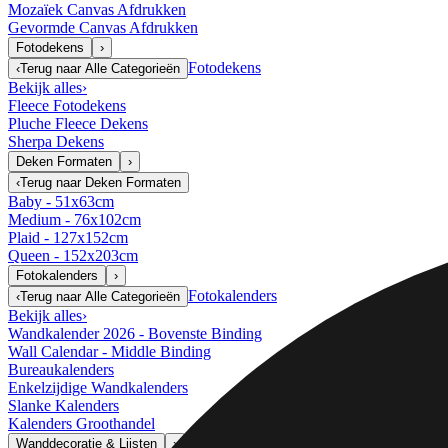
Mozaïek Canvas Afdrukken
Gevormde Canvas Afdrukken
Fotodekens
›
Fotodekens
‹
Terug naar
Alle Categorieën
Bekijk alles
›
Fleece Fotodekens
Pluche Fleece Dekens
Sherpa Dekens
Deken Formaten
›
‹
Terug naar
Deken Formaten
Baby - 51x63cm
Medium - 76x102cm
Plaid - 127x152cm
Queen - 152x203cm
Fotokalenders
›
Fotokalenders
‹
Terug naar
Alle Categorieën
Bekijk alles
›
Wandkalender 2026 - Bovenste Binding
Wall Calendar - Middle Binding
Bureaukalenders
Enkelzijdige Wandkalenders
Slanke Kalenders
Kalenders Groothandel
Wanddecoratie & Lijsten
›