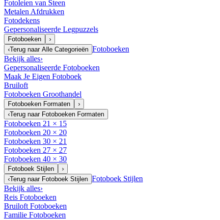
Fotoleien van Steen
Metalen Afdrukken
Fotodekens
Gepersonaliseerde Legpuzzels
Fotoboeken
›
Fotoboeken
‹
Terug naar
Alle Categorieën
Bekijk alles
›
Gepersonaliseerde Fotoboeken
Maak Je Eigen Fotoboek
Bruiloft
Fotoboeken Groothandel
Fotoboeken Formaten
›
‹
Terug naar
Fotoboeken Formaten
Fotoboeken 21 × 15
Fotoboeken 20 × 20
Fotoboeken 30 × 21
Fotoboeken 27 × 27
Fotoboeken 40 × 30
Fotoboek Stijlen
›
Fotoboek Stijlen
‹
Terug naar
Fotoboek Stijlen
Bekijk alles
›
Reis Fotoboeken
Bruiloft Fotoboeken
Familie Fotoboeken