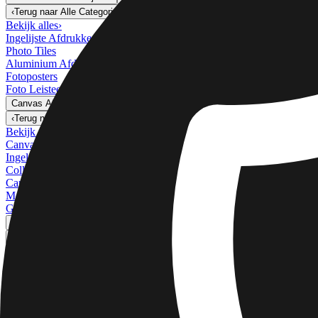
Wanddecoratie & Lijsten
‹
Terug naar
Alle Categorieën
Bekijk alles
›
Ingelijste Afdrukken
Photo Tiles
Aluminium Afdrukken
Fotoposters
Foto Leisteen
Canvas Afdrukken
›
Canvas Afdrukken
‹
Terug naar
Canvas Afdrukken
Bekijk alles
›
Canvas Afdrukken
Ingelijste Canvas Afdrukken
Collage Canvas Afdrukken
Canvas Wanddisplay
Mosaïek Canvas Afdrukken
Gevormde Canvas Afdrukken
Metalen Afdrukken
›
Metalen Afdrukken
‹
Terug naar
Metalen Afdrukken
Bekijk alles
›
Enkel Metalen Afdruk
Metalen Wanddisplays
Kunstgalerij
›
‹
Terug naar
Kunstgalerij