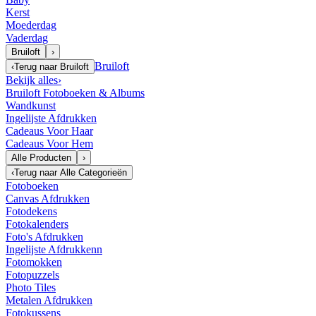
Kerst
Moederdag
Vaderdag
Bruiloft
›
Bruiloft
‹
Terug naar
Bruiloft
Bekijk alles
›
Bruiloft Fotoboeken & Albums
Wandkunst
Ingelijste Afdrukken
Cadeaus Voor Haar
Cadeaus Voor Hem
Alle Producten
›
‹
Terug naar
Alle Categorieën
Fotoboeken
Canvas Afdrukken
Fotodekens
Fotokalenders
Foto's Afdrukken
Ingelijste Afdrukkenn
Fotomokken
Fotopuzzels
Photo Tiles
Metalen Afdrukken
Fotokussens