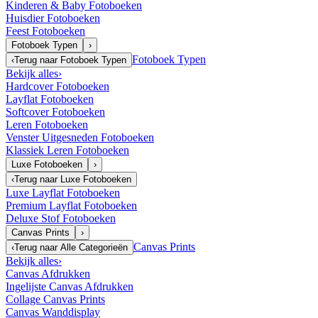
Kinderen & Baby Fotoboeken
Huisdier Fotoboeken
Feest Fotoboeken
Fotoboek Typen
›
Fotoboek Typen
‹
Terug naar
Fotoboek Typen
Bekijk alles
›
Hardcover Fotoboeken
Layflat Fotoboeken
Softcover Fotoboeken
Leren Fotoboeken
Venster Uitgesneden Fotoboeken
Klassiek Leren Fotoboeken
Luxe Fotoboeken
›
‹
Terug naar
Luxe Fotoboeken
Luxe Layflat Fotoboeken
Premium Layflat Fotoboeken
Deluxe Stof Fotoboeken
Canvas Prints
›
Canvas Prints
‹
Terug naar
Alle Categorieën
Bekijk alles
›
Canvas Afdrukken
Ingelijste Canvas Afdrukken
Collage Canvas Prints
Canvas Wanddisplay