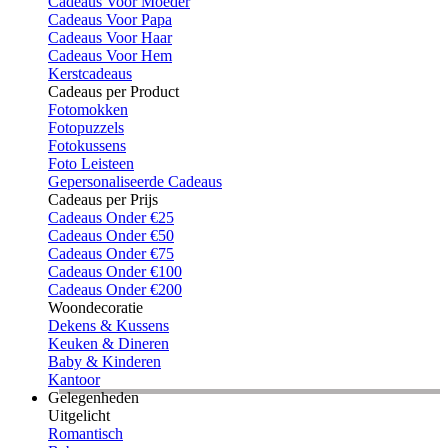
Cadeaus Voor Moeder
Cadeaus Voor Papa
Cadeaus Voor Haar
Cadeaus Voor Hem
Kerstcadeaus
Cadeaus per Product
Fotomokken
Fotopuzzels
Fotokussens
Foto Leisteen
Gepersonaliseerde Cadeaus
Cadeaus per Prijs
Cadeaus Onder €25
Cadeaus Onder €50
Cadeaus Onder €75
Cadeaus Onder €100
Cadeaus Onder €200
Woondecoratie
Dekens & Kussens
Keuken & Dineren
Baby & Kinderen
Kantoor
Gelegenheden
Uitgelicht
Romantisch