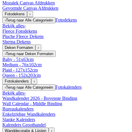
Mozaïek Canvas Afdrukken
Gevormde Canvas Afdrukken
Fotodekens
›
Fotodekens
‹
Terug naar
Alle Categorieën
Bekijk alles
›
Fleece Fotodekens
Pluche Fleece Dekens
Sherpa Dekens
Deken Formaten
›
‹
Terug naar
Deken Formaten
Baby - 51x63cm
Medium - 76x102cm
Plaid - 127x152cm
Queen - 152x203cm
Fotokalenders
›
Fotokalenders
‹
Terug naar
Alle Categorieën
Bekijk alles
›
Wandkalender 2026 - Bovenste Binding
Wall Calendar - Middle Binding
Bureaukalenders
Enkelzijdige Wandkalenders
Slanke Kalenders
Kalenders Groothandel
Wanddecoratie & Lijsten
›