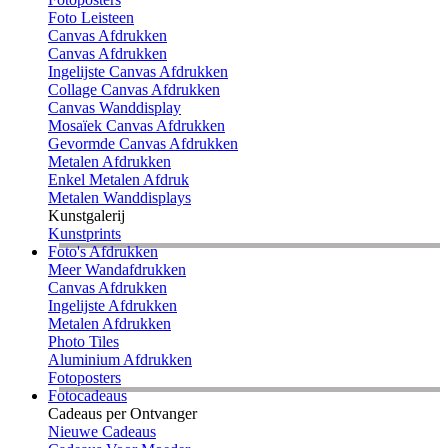
Foto Leisteen
Canvas Afdrukken
Canvas Afdrukken
Ingelijste Canvas Afdrukken
Collage Canvas Afdrukken
Canvas Wanddisplay
Mosaïek Canvas Afdrukken
Gevormde Canvas Afdrukken
Metalen Afdrukken
Enkel Metalen Afdruk
Metalen Wanddisplays
Kunstgalerij
Kunstprints
Foto's Afdrukken
Meer Wandafdrukken
Canvas Afdrukken
Ingelijste Afdrukken
Metalen Afdrukken
Photo Tiles
Aluminium Afdrukken
Fotoposters
Fotocadeaus
Cadeaus per Ontvanger
Nieuwe Cadeaus