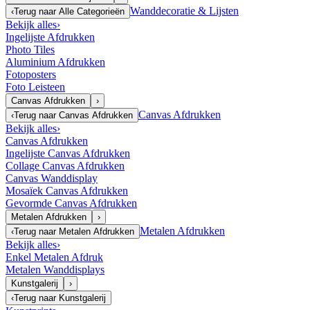
Wanddecoratie & Lijsten
‹
Terug naar
Alle Categorieën
Bekijk alles
›
Ingelijste Afdrukken
Photo Tiles
Aluminium Afdrukken
Fotoposters
Foto Leisteen
Canvas Afdrukken
›
Canvas Afdrukken
‹
Terug naar
Canvas Afdrukken
Bekijk alles
›
Canvas Afdrukken
Ingelijste Canvas Afdrukken
Collage Canvas Afdrukken
Canvas Wanddisplay
Mosaïek Canvas Afdrukken
Gevormde Canvas Afdrukken
Metalen Afdrukken
›
Metalen Afdrukken
‹
Terug naar
Metalen Afdrukken
Bekijk alles
›
Enkel Metalen Afdruk
Metalen Wanddisplays
Kunstgalerij
›
‹
Terug naar
Kunstgalerij