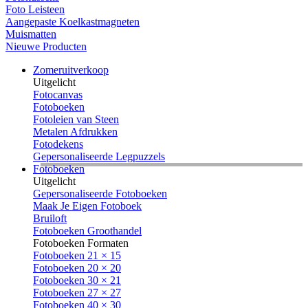
Foto Leisteen
Aangepaste Koelkastmagneten
Muismatten
Nieuwe Producten
Zomeruitverkoop
Uitgelicht
Fotocanvas
Fotoboeken
Fotoleien van Steen
Metalen Afdrukken
Fotodekens
Gepersonaliseerde Legpuzzels
Fotoboeken
Uitgelicht
Gepersonaliseerde Fotoboeken
Maak Je Eigen Fotoboek
Bruiloft
Fotoboeken Groothandel
Fotoboeken Formaten
Fotoboeken 21 × 15
Fotoboeken 20 × 20
Fotoboeken 30 × 21
Fotoboeken 27 × 27
Fotoboeken 40 × 30