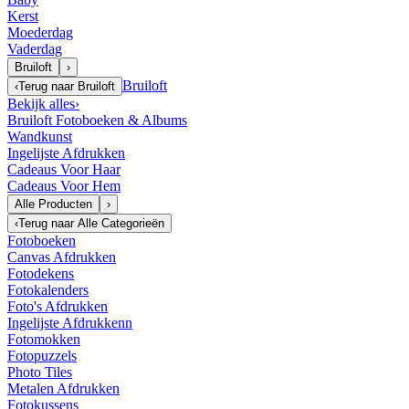
Kerst
Moederdag
Vaderdag
Bruiloft
›
Bruiloft
‹
Terug naar
Bruiloft
Bekijk alles
›
Bruiloft Fotoboeken & Albums
Wandkunst
Ingelijste Afdrukken
Cadeaus Voor Haar
Cadeaus Voor Hem
Alle Producten
›
‹
Terug naar
Alle Categorieën
Fotoboeken
Canvas Afdrukken
Fotodekens
Fotokalenders
Foto's Afdrukken
Ingelijste Afdrukkenn
Fotomokken
Fotopuzzels
Photo Tiles
Metalen Afdrukken
Fotokussens