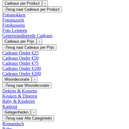
Cadeaus per Product
›
‹
Terug naar
Cadeaus per Product
Fotomokken
Fotopuzzels
Fotokussens
Foto Leisteen
Gepersonaliseerde Cadeaus
Cadeaus per Prijs
›
‹
Terug naar
Cadeaus per Prijs
Cadeaus Onder €25
Cadeaus Onder €50
Cadeaus Onder €75
Cadeaus Onder €100
Cadeaus Onder €200
Woondecoratie
›
‹
Terug naar
Woondecoratie
Dekens & Kussens
Keuken & Dineren
Baby & Kinderen
Kantoor
Gelegenheden
›
‹
Terug naar
Alle Categorieën
Romantisch
Baby