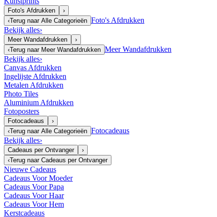
Kunstprints
Foto's Afdrukken
›
Foto's Afdrukken
‹
Terug naar
Alle Categorieën
Bekijk alles
›
Meer Wandafdrukken
›
Meer Wandafdrukken
‹
Terug naar
Meer Wandafdrukken
Bekijk alles
›
Canvas Afdrukken
Ingelijste Afdrukken
Metalen Afdrukken
Photo Tiles
Aluminium Afdrukken
Fotoposters
Fotocadeaus
›
Fotocadeaus
‹
Terug naar
Alle Categorieën
Bekijk alles
›
Cadeaus per Ontvanger
›
‹
Terug naar
Cadeaus per Ontvanger
Nieuwe Cadeaus
Cadeaus Voor Moeder
Cadeaus Voor Papa
Cadeaus Voor Haar
Cadeaus Voor Hem
Kerstcadeaus