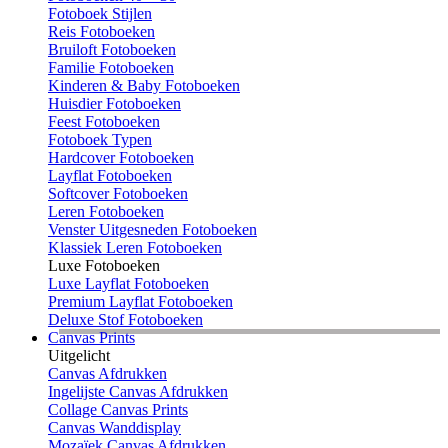
Fotoboek Stijlen
Reis Fotoboeken
Bruiloft Fotoboeken
Familie Fotoboeken
Kinderen & Baby Fotoboeken
Huisdier Fotoboeken
Feest Fotoboeken
Fotoboek Typen
Hardcover Fotoboeken
Layflat Fotoboeken
Softcover Fotoboeken
Leren Fotoboeken
Venster Uitgesneden Fotoboeken
Klassiek Leren Fotoboeken
Luxe Fotoboeken
Luxe Layflat Fotoboeken
Premium Layflat Fotoboeken
Deluxe Stof Fotoboeken
Canvas Prints
Uitgelicht
Canvas Afdrukken
Ingelijste Canvas Afdrukken
Collage Canvas Prints
Canvas Wanddisplay
Mozaïek Canvas Afdrukken