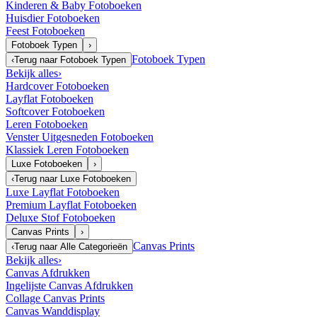
Kinderen & Baby Fotoboeken
Huisdier Fotoboeken
Feest Fotoboeken
Fotoboek Typen
›
Fotoboek Typen
‹
Terug naar
Fotoboek Typen
Bekijk alles
›
Hardcover Fotoboeken
Layflat Fotoboeken
Softcover Fotoboeken
Leren Fotoboeken
Venster Uitgesneden Fotoboeken
Klassiek Leren Fotoboeken
Luxe Fotoboeken
›
‹
Terug naar
Luxe Fotoboeken
Luxe Layflat Fotoboeken
Premium Layflat Fotoboeken
Deluxe Stof Fotoboeken
Canvas Prints
›
Canvas Prints
‹
Terug naar
Alle Categorieën
Bekijk alles
›
Canvas Afdrukken
Ingelijste Canvas Afdrukken
Collage Canvas Prints
Canvas Wanddisplay