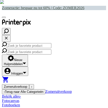
Zomeractie: bespaar nu tot 60% | Code:
ZOMER2026
Nieuw
Hulpmiddelen
Inloggen
Zomeruitverkoop
›
Zomeruitverkoop
‹
Terug naar
Alle Categorieën
Bekijk alles
›
Fotocanvas
Fotoboeken