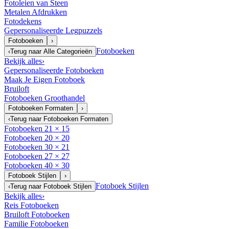
Fotoleien van Steen
Metalen Afdrukken
Fotodekens
Gepersonaliseerde Legpuzzels
Fotoboeken
›
Fotoboeken
‹
Terug naar
Alle Categorieën
Bekijk alles
›
Gepersonaliseerde Fotoboeken
Maak Je Eigen Fotoboek
Bruiloft
Fotoboeken Groothandel
Fotoboeken Formaten
›
‹
Terug naar
Fotoboeken Formaten
Fotoboeken 21 × 15
Fotoboeken 20 × 20
Fotoboeken 30 × 21
Fotoboeken 27 × 27
Fotoboeken 40 × 30
Fotoboek Stijlen
›
Fotoboek Stijlen
‹
Terug naar
Fotoboek Stijlen
Bekijk alles
›
Reis Fotoboeken
Bruiloft Fotoboeken
Familie Fotoboeken