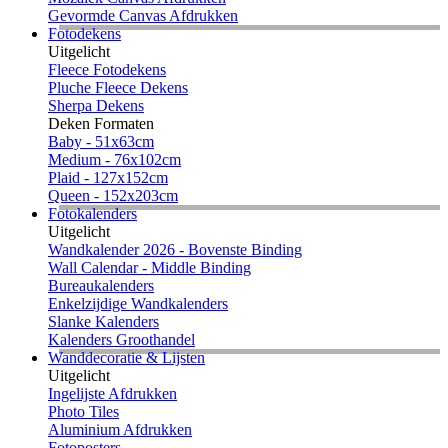
Gevormde Canvas Afdrukken
Fotodekens
Uitgelicht
Fleece Fotodekens
Pluche Fleece Dekens
Sherpa Dekens
Deken Formaten
Baby - 51x63cm
Medium - 76x102cm
Plaid - 127x152cm
Queen - 152x203cm
Fotokalenders
Uitgelicht
Wandkalender 2026 - Bovenste Binding
Wall Calendar - Middle Binding
Bureaukalenders
Enkelzijdige Wandkalenders
Slanke Kalenders
Kalenders Groothandel
Wanddecoratie & Lijsten
Uitgelicht
Ingelijste Afdrukken
Photo Tiles
Aluminium Afdrukken
Fotoposters