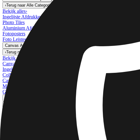
Wanddecoratie & Lijsten
‹
Terug naar
Alle Categorieën
Bekijk alles
›
Ingelijste Afdrukken
Photo Tiles
Aluminium Afdrukken
Fotoposters
Foto Leisteen
Canvas Afdrukken
›
Canvas Afdrukken
‹
Terug naar
Canvas Afdrukken
Bekijk alles
›
Canvas Afdrukken
Ingelijste Canvas Afdrukken
Collage Canvas Afdrukken
Canvas Wanddisplay
Mosaïek Canvas Afdrukken
Gevormde Canvas Afdrukken
Metalen Afdrukken
›
Metalen Afdrukken
‹
Terug naar
Metalen Afdrukken
Bekijk alles
›
Enkel Metalen Afdruk
Metalen Wanddisplays
Kunstgalerij
›
‹
Terug naar
Kunstgalerij