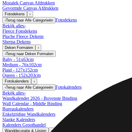
Mozaïek Canvas Afdrukken
Gevormde Canvas Afdrukken
Fotodekens
›
Fotodekens
‹
Terug naar
Alle Categorieën
Bekijk alles
›
Fleece Fotodekens
Pluche Fleece Dekens
Sherpa Dekens
Deken Formaten
›
‹
Terug naar
Deken Formaten
Baby - 51x63cm
Medium - 76x102cm
Plaid - 127x152cm
Queen - 152x203cm
Fotokalenders
›
Fotokalenders
‹
Terug naar
Alle Categorieën
Bekijk alles
›
Wandkalender 2026 - Bovenste Binding
Wall Calendar - Middle Binding
Bureaukalenders
Enkelzijdige Wandkalenders
Slanke Kalenders
Kalenders Groothandel
Wanddecoratie & Lijsten
›