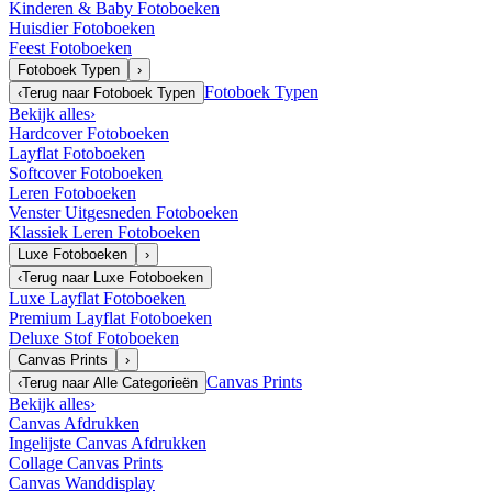
Kinderen & Baby Fotoboeken
Huisdier Fotoboeken
Feest Fotoboeken
Fotoboek Typen
›
Fotoboek Typen
‹
Terug naar
Fotoboek Typen
Bekijk alles
›
Hardcover Fotoboeken
Layflat Fotoboeken
Softcover Fotoboeken
Leren Fotoboeken
Venster Uitgesneden Fotoboeken
Klassiek Leren Fotoboeken
Luxe Fotoboeken
›
‹
Terug naar
Luxe Fotoboeken
Luxe Layflat Fotoboeken
Premium Layflat Fotoboeken
Deluxe Stof Fotoboeken
Canvas Prints
›
Canvas Prints
‹
Terug naar
Alle Categorieën
Bekijk alles
›
Canvas Afdrukken
Ingelijste Canvas Afdrukken
Collage Canvas Prints
Canvas Wanddisplay