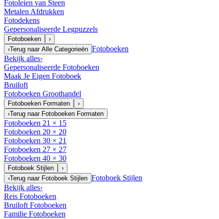
Fotoleien van Steen
Metalen Afdrukken
Fotodekens
Gepersonaliseerde Legpuzzels
Fotoboeken
›
Fotoboeken
‹
Terug naar
Alle Categorieën
Bekijk alles
›
Gepersonaliseerde Fotoboeken
Maak Je Eigen Fotoboek
Bruiloft
Fotoboeken Groothandel
Fotoboeken Formaten
›
‹
Terug naar
Fotoboeken Formaten
Fotoboeken 21 × 15
Fotoboeken 20 × 20
Fotoboeken 30 × 21
Fotoboeken 27 × 27
Fotoboeken 40 × 30
Fotoboek Stijlen
›
Fotoboek Stijlen
‹
Terug naar
Fotoboek Stijlen
Bekijk alles
›
Reis Fotoboeken
Bruiloft Fotoboeken
Familie Fotoboeken