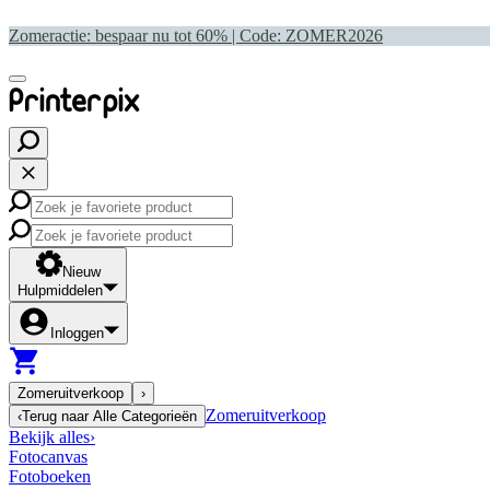
Zomeractie: bespaar nu tot 60% | Code:
ZOMER2026
Nieuw
Hulpmiddelen
Inloggen
Zomeruitverkoop
›
Zomeruitverkoop
‹
Terug naar
Alle Categorieën
Bekijk alles
›
Fotocanvas
Fotoboeken