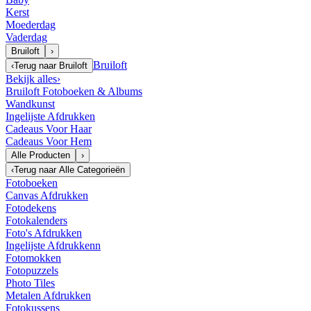
Kerst
Moederdag
Vaderdag
Bruiloft
›
Bruiloft
‹
Terug naar
Bruiloft
Bekijk alles
›
Bruiloft Fotoboeken & Albums
Wandkunst
Ingelijste Afdrukken
Cadeaus Voor Haar
Cadeaus Voor Hem
Alle Producten
›
‹
Terug naar
Alle Categorieën
Fotoboeken
Canvas Afdrukken
Fotodekens
Fotokalenders
Foto's Afdrukken
Ingelijste Afdrukkenn
Fotomokken
Fotopuzzels
Photo Tiles
Metalen Afdrukken
Fotokussens