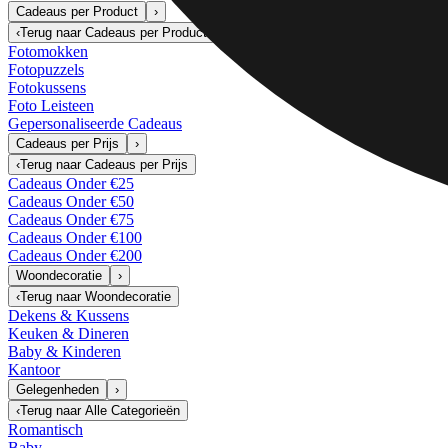
Cadeaus per Product
›
‹
Terug naar
Cadeaus per Product
Fotomokken
Fotopuzzels
Fotokussens
Foto Leisteen
Gepersonaliseerde Cadeaus
Cadeaus per Prijs
›
‹
Terug naar
Cadeaus per Prijs
Cadeaus Onder €25
Cadeaus Onder €50
Cadeaus Onder €75
Cadeaus Onder €100
Cadeaus Onder €200
Woondecoratie
›
‹
Terug naar
Woondecoratie
Dekens & Kussens
Keuken & Dineren
Baby & Kinderen
Kantoor
Gelegenheden
›
‹
Terug naar
Alle Categorieën
Romantisch
Baby