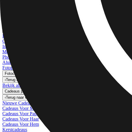
Kunstprints
Foto's Afdrukken
›
Foto's Afdrukken
‹
Terug naar
Alle Categorieën
Bekijk alles
›
Meer Wandafdrukken
›
Meer Wandafdrukken
‹
Terug naar
Meer Wandafdrukken
Bekijk alles
›
Canvas Afdrukken
Ingelijste Afdrukken
Metalen Afdrukken
Photo Tiles
Aluminium Afdrukken
Fotoposters
Fotocadeaus
›
Fotocadeaus
‹
Terug naar
Alle Categorieën
Bekijk alles
›
Cadeaus per Ontvanger
›
‹
Terug naar
Cadeaus per Ontvanger
Nieuwe Cadeaus
Cadeaus Voor Moeder
Cadeaus Voor Papa
Cadeaus Voor Haar
Cadeaus Voor Hem
Kerstcadeaus